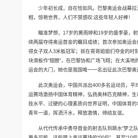
少年初长成，自在恰如风。巴黎奥运会战幕拉开
相，惊艳世界，人们不禁感叹:这些年轻人好棒！
瞄准梦想，17岁的黄雨婷和19岁的盛李豪，
续两届夺得奥运首金的瞩目成绩；首次参加奥运会
得女子双人3米板冠军；就在哥哥姐姐们夺金的时刻
块滑板作“翅膀”，在巴黎协和广场飞翔；在大溪地
运会的大门，她也是我国唯一一名出征此次巴黎奥
此次奥运会，中国共派出400多名运动员，平
运赛场激扬中国体育精神，弘扬奥林匹克精神，生
技水平、过硬的心理素质向世界证明，中国体育的
青年一道，挥洒汗水，释放激情，缔结友谊。
从代代传承中勇夺首金的射击队到跳水“梦之队
更多可能。这些踏上奥运赛场的“00后”，甚至“1