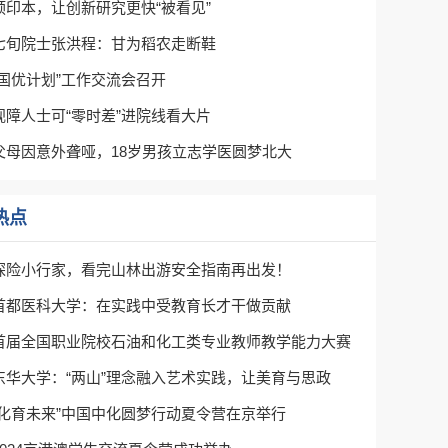
预印本，让创新研究更快“被看见”
七旬院士张洪程：甘为稻农走断鞋
“国优计划”工作交流会召开
视障人士可“零时差”进院线看大片
父母因意外聋哑，18岁男孩立志学医圆梦北大
热点
探险小行家，看完山林出游安全指南再出发！
首都医科大学：在实践中受教育长才干做贡献
首届全国职业院校石油和化工类专业教师教学能力大赛
东华大学：“两山”理念融入艺术实践，让美育与思政
“化育未来”中国中化圆梦行动夏令营在京举行