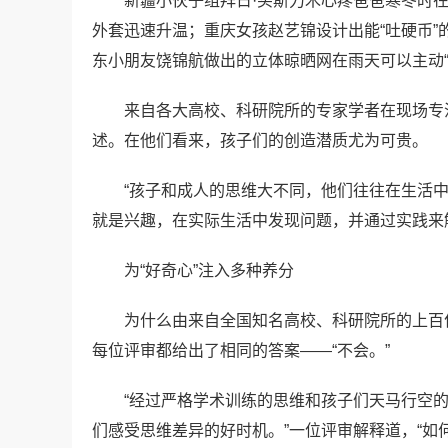
新疆小伙子组拜日·买斯力木心疼爸爸寒冬时
外套迅速升温；重庆女孩赵艺锦设计出能“吐硬币
东小朋友饶锦航做出的立体晾晒网在雨天可以主动
来自各大高校、科研院所的专家学者在现场专
述。在他们看来，孩子们的创造潜质尤为可贵。
“孩子和成人的思维大不同，他们往往在生活中
就是兴趣，在实际生活中发现问题，并通过实践来
为“好奇心”注入多种养分
为什么由来自全国知名高校、科研院所的上百
每位评审都给出了相同的答案——“不会。”
“经过严格学术训练的思维和孩子们天马行空
们感受思维差异的好时机。”一位评审解释道，“