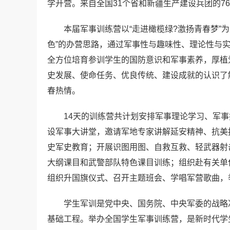
学开营。来自全国31个省和新疆生产建设兵团的7
本届军事训练营以“走进橄榄绿?激扬青春梦”
色”的办营思路，通过军事性与趣味性、理论性与
全方位培育参训学生的国防意识和军事素养，厚植
史发展、使命任务、优良传统、建设成就的认识了
春热情。
14天的训练营共计划安排军事理论学习、军
设军事大讲堂，邀请军地专家讲解延安精神、抗美
史军史教育；开展识图用图、自救互救、轻武器射
大纲课目和武警部队特色课目训练；组织赴有关单
组织升国旗仪式、召开主题班会、学唱军营歌曲，
学生军训是党中央、国务院、中央军委的战略
基础工程。举办全国学生军事训练营，是新时代学