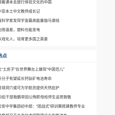
跟着课本去旅行体验文化的中国
中亚本土中文教师成长记
我科学家发现宇宙最高能量伽马谱线
利用温差，塑料也能发电
以戏化人，培育更多国之英豪
热点
让“土房子”在世界舞台上展现“中国范儿”
新分子有望延长钙钛矿电池寿命
月球洞穴或可为宇航员提供天然庇护
00后干部敖鹏举因公殉职母校师生追思致敬
宝安中学集团初中部：“团战式”研训赛搭建教师专业