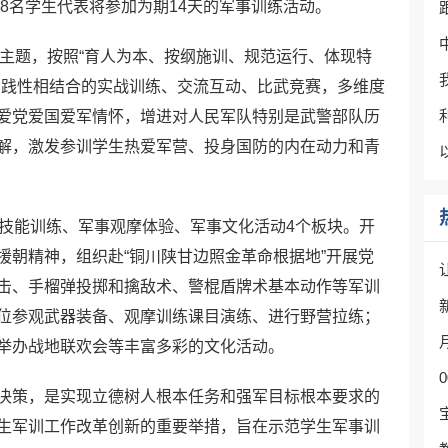
68名学生代表将参加为期14天的军事训练活动。
为主题，按照“育人为本、按纲施训、规范运行、体现特
实践性相结合的实战训练、交流互动、比武竞赛，多维度
爱党爱国爱军情怀，增进对人民军队特别是武警部队历
解，激发参训学生热爱军营、投身国防的内在动力和青
事技能训练、军事观摩体验、军事文化活动4个板块。开
援朝精神，组织赴“铜川陕甘边照金革命根据地”开展党
击、手榴弹投掷和擒敌术、警棍盾牌术基本动作等军训
位参观武器装备、观摩训练课目演练、进行野营拉练；
举办战地联欢会等丰富多彩的文化活动。
决策，是实现立德树人根本任务和强军目标根本要求的
生军训工作改革创新的重要举措，旨在示范学生军事训