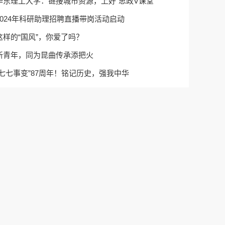
华东理工大学：链接城市资源，上好“思政V课堂”
2024年科研助理招聘直播带岗活动启动
这样的“国风”，你爱了吗？
新青年，同为昆曲传承添把火
“七七事变”87周年！铭记历史，强我中华