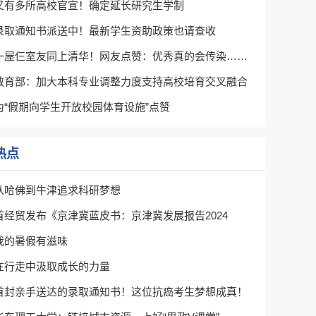
又有多所高校官宣！确定延长研究生学制
录取通知书派送中！最新学生资助政策也请查收
一屋仨室友同上清华！网友点赞：优秀真的会传染……
教育部：加大本科专业调整力度支持高校培育交叉融合
为“假期向学生开放校园体育设施”点赞
热点
从哈佛到牛津追求科研梦想
首经贸发布《京津冀蓝皮书：京津冀发展报告2024
我的暑假有滋味
在行走中汲取成长的力量
首封亲手送达的录取通知书！这位抗癌考生梦想成真！