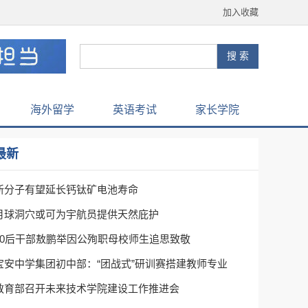
加入收藏
海外留学
英语考试
家长学院
最新
新分子有望延长钙钛矿电池寿命
月球洞穴或可为宇航员提供天然庇护
00后干部敖鹏举因公殉职母校师生追思致敬
宝安中学集团初中部：“团战式”研训赛搭建教师专业
教育部召开未来技术学院建设工作推进会