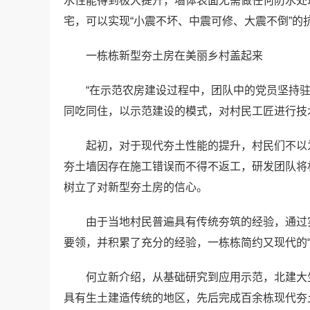
水性能得到极大提升，墙体表面无需做任何防水处
宅，可以实现“小震不坏、中震可修、大震不倒”
一栋栋新型夯土房在美丽乡村盖起来
“在示范农房建设过程中，团队中的党员坚持
同吃同住，以示范建设的模式，对村民工匠进行技
起初，对于现代夯土性能的提升，村民们不以
夯土墙因存在施工错误而不得不返工，研发团队将
树立了对新型夯土房的信心。
由于当地村民普遍具有传统夯筑的经验，通过
要领，并积累了充分的经验，一栋栋简约又现代的“
何立新介绍，从基础研究到应用示范，北建大
具有生土建造传统的地区，先后完成百余栋现代夯