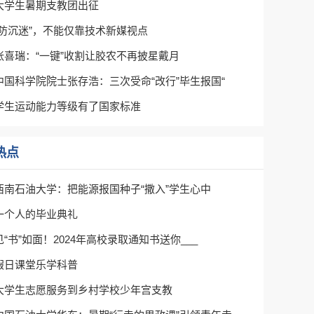
大学生暑期支教团出征
“防沉迷”，不能仅靠技术新媒视点
张喜瑞：“一键”收割让胶农不再披星戴月
中国科学院院士张存浩：三次受命“改行”毕生报国“
学生运动能力等级有了国家标准
热点
西南石油大学：把能源报国种子“撒入”学生心中
一个人的毕业典礼
见“书”如面！2024年高校录取通知书送你___
假日课堂乐学科普
大学生志愿服务到乡村学校少年宫支教