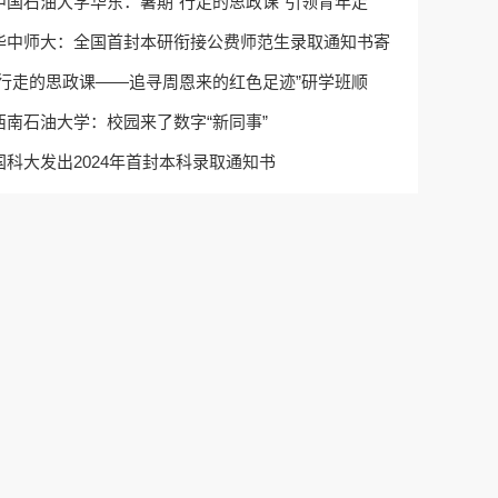
中国石油大学华东：暑期“行走的思政课”引领青年走
华中师大：全国首封本研衔接公费师范生录取通知书寄
“行走的思政课——追寻周恩来的红色足迹”研学班顺
西南石油大学：校园来了数字“新同事”
国科大发出2024年首封本科录取通知书