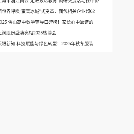
上海市浙江商会“走进致达教育”调研交流活动在中侨
面包界呼唤“蜜雪冰城”式变革，面包相关企业超62
2025 佛山高中数学辅导口碑榜！家长心中靠谱的
上阀股份盛装亮相2025核博会
天眼新知 科技赋能与绿色转型：2025年秋冬服装